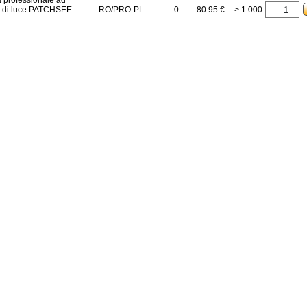
professionale ad
e di luce PATCHSEE -
RO/PRO-PL
0
80.95 €
> 1.000