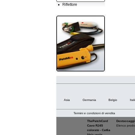
Riflettore
Asia
Germania
Belgio
Ital
Termini e condizioni di vendita
ThePatchCord
Destoccaggi
Cavo RJ45
Elenco prodot
colorato - Cat6a
Mela verde