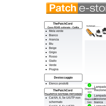
ThePatchCord
Cavo RJ45 colorato - Cat6a
Mela verde
Bianco
Arancia
Blu
Beige
Grigio
Rosso
Giallo
Verde
Prugna
Destoccaggio
Elenco prodotti
Lampada
Disponibili
iniezione
ThePatchCord
114
ThinPATCH SISTEMA PATCHSEE
Lampada 
Cat 6A, 6, 5e U/UTP non
iniezion
Disponibili
schermato
bianca
590