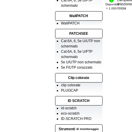
Lampada 
Cat 6A, 6, 5e U/FTP
iniezion
Disponibili
schermato
rossa
> 1.000
WallPATCH
WallPATCH
PATCHSEE
Cat 6A, 6, 5e U/UTP non
schermato
Cat 6A, 6, 5e U/FTP
schermato
5e U/UTP non schermato
5e F/UTP corazzato
Clip colorate
clip colorate
PLUGCAP
ID SCRATCH
id-scratch
eco-scratch
ID-SCRATCH PRO
Strumenti
di monitoraggio