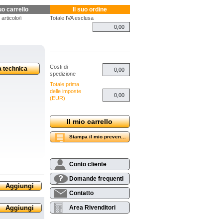
suo carrello
Il suo ordine
 articolo/i
Totale IVA esclusa
Costi di
a technica
spedizione
Totale prima
delle imposte
(EUR)
Il mio carrello
Stampa il mio preventivo
Conto cliente
Domande frequenti
Aggiungi
Contatto
Aggiungi
Area Rivenditori