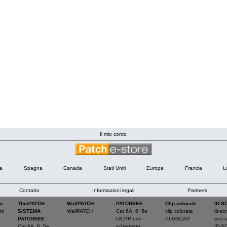
Il mio conto
ia
Spagna
Canada
Stati Uniti
Europa
Francia
L
Contatto
Informazioni legali
Partners
o
ThinPATCH
WallPATCH
PATCHSEE
Clip colorate
ID S
ti
SISTEMA
WallPATCH
Cat 6A, 6, 5e
clip colorate
id-sc
PATCHSEE
U/UTP non
PLUGCAP
eco-s
Cat 6A, 6, 5e
schermato
ID-S