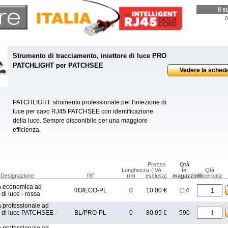
Il 
0
Strumento di tracciamento, iniettore di luce PRO
PATCHLIGHT per PATCHSEE
Vedere la sched
PATCHLIGHT: strumento professionale per l'iniezione di
luce per cavo RJ45 PATCHSEE con identificazione
della luce. Sempre disponibile per una maggiore
efficienza.
Prezzo
Qtà
Lunghezza
(IVA
in
Qtà
Designazione
Rif
(m)
esclusa)
magazzino
Ricercata
 economica ad
RO/ECO-PL
0
10.00 €
114
 di luce - rossa
professionale ad
e di luce PATCHSEE -
BL/PRO-PL
0
80.95 €
590