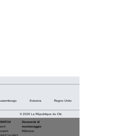
ussemburgo
Svizzera
Regno Unito
© 2026 La République du Clic
CRATCH
Strumenti di
ratch
monitoraggio
cratch
Riflettore
CRATCH PRO